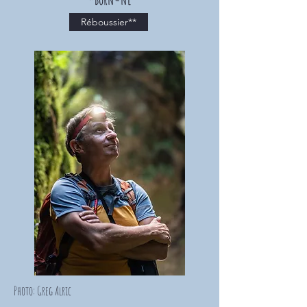
Réboussier**
Photo: Greg Alric