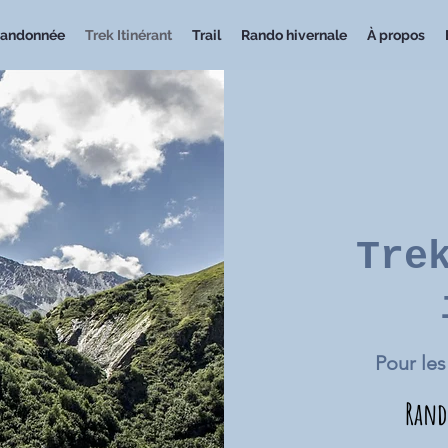
andonnée
Trek Itinérant
Trail
Rando hivernale
À propos
Tre
Pour les
Rand