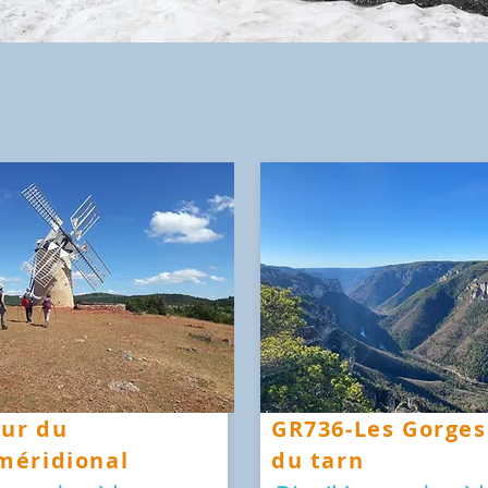
our du
GR736-Les Gorges
méridional
du tarn