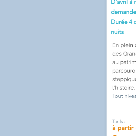
D'avril à
demand
Durée 4 o
nuits
En plein
des Gran
au patri
parcouro
steppiqu
l'histoire.
Tout nive
Tarifs :
à partir