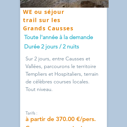
WE ou séjour
trail sur les
Grands Causses
Toute l'année à la demande
Durée 2 jours / 2 nuits
Sur 2 jours, entre Causses et
Vallées, parcourons le territoire
Templiers et Hospitaliers, terrain
de célèbres courses locales.
Tout niveau.
Tarifs :
à partir de 370.00 €/pers.