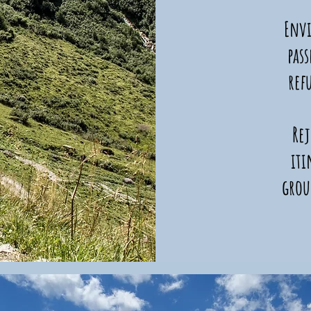
Envi
pas
ref
Re
iti
grou