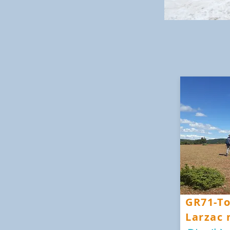
GR71-T
Larzac 