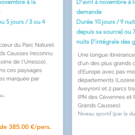
 novembre à la
D'avril à novembre à l
e
demande
u 5 jours / 3 ou 4
Durée 10 jours / 9 nuit
depuis sa source) ou 7
nuits (l'intégrale des 
 cœur du Parc Naturel
ds Causses (reconnu
Une longue itinérance
moine de l'Unesco
),
d'un des plus grands
ns ces paysages
d'Europe avec pas mo
es marquée par
départements (Lozère
Aveyron) et 2 parcs tr
au.
(PN des Cévennes et
Grands Causses)
Niveau sportif (par la d
 de 385.00 €/pers.