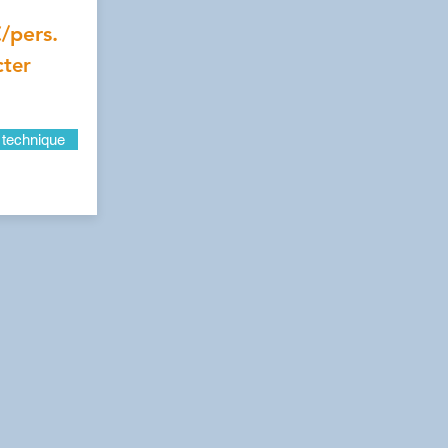
€/pers.
cter
 technique