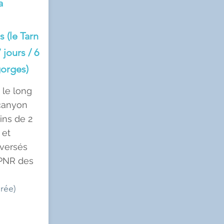
a
s (le Tarn
 jours / 6
gorges)
 le long
 canyon
ins de 2
 et
aversés
 PNR des
urée)